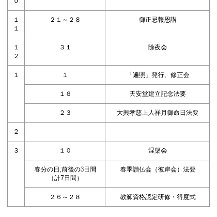
０
１
２１～２８
御正忌報恩講
１
１
３１
除夜会
２
１
１
「遍照」発行、修正会
１６
天安堂建立記念法要
２３
大興孝慈上人祥月御命日法要
２
３
１０
涅槃会
春分の日,前後の3日間
春季讃仏会（彼岸会）法要
（計7日間）
２６～２８
教師資格認定研修・得度式