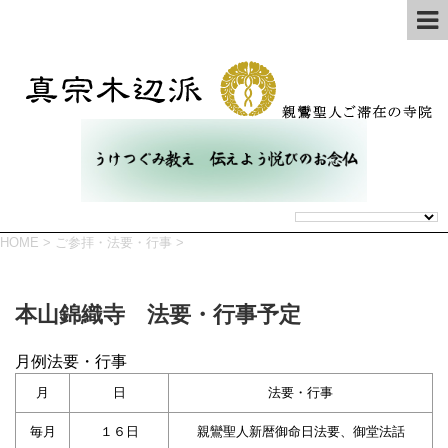
HOME
>
ご参拝・法要・行事
>
本山錦織寺 法要・行事予定
月例法要・行事
月
日
法要・行事
毎月
１６日
親鸞聖人新暦御命日法要、御堂法話