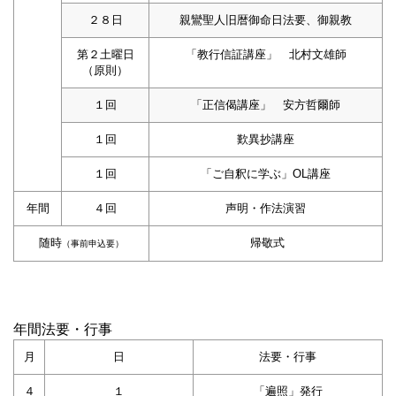
２８日
親鸞聖人旧暦御命日法要、御親教
第２土曜日
「教行信証講座」 北村文雄師
（原則）
１回
「正信偈講座」 安方哲爾師
１回
歎異抄講座
１回
「ご自釈に学ぶ」OL講座
年間
４回
声明・作法演習
随時
帰敬式
（事前申込要）
年間法要・行事
月
日
法要・行事
４
１
「遍照」発行