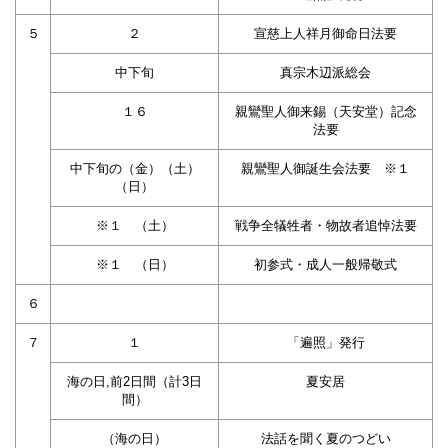
５
２
宣慈上人祥月御命日法要
中下旬
真宗木辺派総会
１６
親鸞聖人御来錫（天安堂）記念
法要
中下旬の（金）（土）
親鸞聖人御誕生会法要 ※１
（日）
※１ （土）
戦争全犠牲者・物故者追悼法要
※１ （日）
初参式・成人一般帰敬式
６
７
１
「遍照」発行
海の日,前2日間（計3日
夏安居
間）
（海の日）
法話を聞く夏のつどい