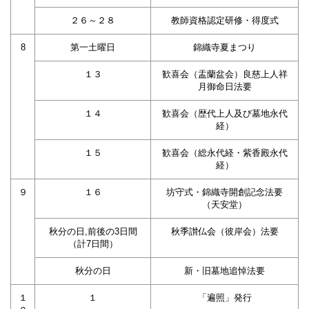
２６～２８
教師資格認定研修・得度式
8
第一土曜日
錦織寺夏まつり
１３
歓喜会（盂蘭盆会）良慈上人祥
月御命日法要
１４
歓喜会（歴代上人及び墓地永代
経）
１５
歓喜会（総永代経・紫香殿永代
経）
９
１６
坊守式・錦織寺開創記念法要
（天安堂）
秋分の日,前後の3日間
秋季讃仏会（彼岸会）法要
（計7日間）
秋分の日
新・旧墓地追悼法要
１
１
「遍照」発行